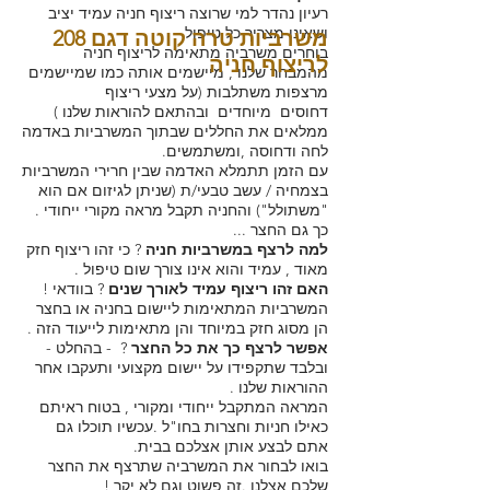
רעיון נהדר למי שרוצה ריצוף חניה עמיד יציב
ושאינו מצריך כל טיפול
משרביות טרה קוטה דגם 208
בוחרים משרביה מתאימה לריצוף חניה
לריצוף חניה
מהמבחר שלנו , מיישמים אותה כמו שמיישמים
מרצפות משתלבות (על מצעי ריצוף
דחוסים מיוחדים ובהתאם להוראות שלנו )
ממלאים את החללים שבתוך המשרביות באדמה
לחה ודחוסה ,ומשתמשים.
עם הזמן תתמלא האדמה שבין חרירי המשרביות
בצמחיה / עשב טבעי/ת (שניתן לגיזום אם הוא
"משתולל") והחניה תקבל מראה מקורי ייחודי .
כך גם החצר ...
למה לרצף במשרביות חניה
? כי זהו ריצוף חזק
מאוד , עמיד והוא אינו צורך שום טיפול .
האם זהו ריצוף עמיד לאורך שנים
? בוודאי !
המשרביות המתאימות ליישום בחניה או בחצר
הן מסוג חזק במיוחד והן מתאימות לייעוד הזה .
אפשר לרצף כך את כל החצר
? - בהחלט -
ובלבד שתקפידו על יישום מקצועי ותעקבו אחר
ההוראות שלנו .
המראה המתקבל ייחודי ומקורי , בטוח ראיתם
כאילו חניות וחצרות בחו"ל .עכשיו תוכלו גם
אתם לבצע אותן אצלכם בבית.
בואו לבחור את המשרביה שתרצף את החצר
שלכם אצלנו .זה פשוט וגם לא יקר !